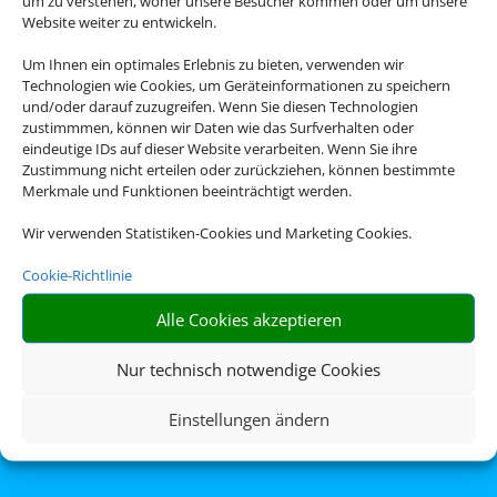
um zu verstehen, woher unsere Besucher kommen oder um unsere
Website weiter zu entwickeln.
7 Nächte im
Um Ihnen ein optimales Erlebnis zu bieten, verwenden wir
Doppelzimmer,
Technologien wie Cookies, um Geräteinformationen zu speichern
und/oder darauf zuzugreifen. Wenn Sie diesen Technologien
HP+ Inkl. Flug &
zustimmmen, können wir Daten wie das Surfverhalten oder
eindeutige IDs auf dieser Website verarbeiten. Wenn Sie ihre
Zustimmung nicht erteilen oder zurückziehen, können bestimmte
Transfer z.B. ab
Merkmale und Funktionen beeinträchtigt werden.
29.09.26 ab DUS
Wir verwenden Statistiken-Cookies und Marketing Cookies.
Cookie-Richtlinie
Alle Cookies akzeptieren
Nur technisch notwendige Cookies
Einstellungen ändern